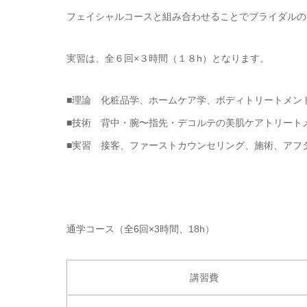
フェイシャルコースと組み合わせることでブライダルの
実習は、全６回×３時間（１８h）となります。
■理論 化粧品学、ホームケア学、ボディトリートメン
■技術 背中・腕〜指先・デコルテの美肌ケアトリート
■実習 接客、ファーストカウンセリング、施術、アフ
通学コース（全6回×3時間、18h）
講習費