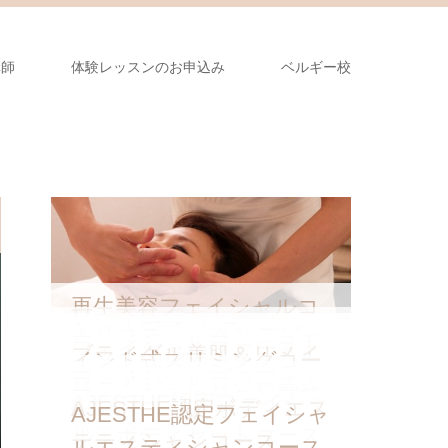
講師
体験レッスンのお申込み
ベルギー校
再生美容フェイシャルコ
シエル深頭αセラピーコ
ホリスティックセラピー
ース
フェイシャルファースト
M.BUCCAL FAT コース
フェイシャルファースト
腸動セラピーコース
ブライダル美肌＆リメイ
温香ヘッドスパコース
インド式スリミングコー
ース
フェイシャル講座
＋アーユルヴェーダ
フェイシャルプロフェッ
＋バリ式アロマ
フェイシャルファースト
キングボディコース
リラクゼーションサロン
ス
フェィシャルサロン開業
アーユルヴェーダコース
AJESTHE認定ファイシャ
バリ式アロマコース
AJESTHE認定ボディエス
ショナルコース
AJESTHE認定フェイシャ
コース
開業コース
コース
ル・ボディセットコース
テティシャンコース
ルエスティシャンコース