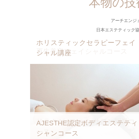
本物の技
ANGEL認定資格、プラスαメニ
ューなどが充実。
アーチエンジ
日本エステティック協
ホリスティックセラピーフェイ
再生美容フェイシャルコース
シャル講座
リラクゼーションサロン開業コ
AJESTHE認定ボディエステティ
ース
シャンコース