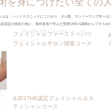
術を身につけたい全ての
の後サロン開業まで踏まえたカ
リキュラム。
ェルは、ハンドテクニックにこだわり、少人数、マンツーマンで学べる
会認定の技術の他に、海外各地で学んだ実歴18年の講師からプラスα
独立開業を目指す方のお手伝いをします。
フェイシャルファースト＋バリ
M.BUCCAL FAT コース
式アロマ
フェィシャルサロン開業コース
AJESTHE認定フェイシャルエス
ティシャンコース