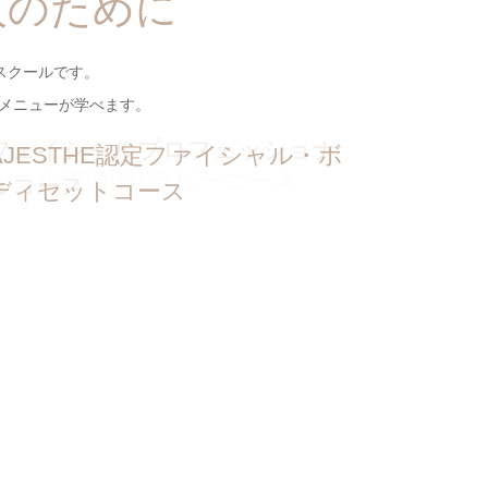
人のために
ラインコースも開講していま
す。
スクールです。
のメニューが学べます。
フェイシャルプロフェッショナ
AJESTHE認定ファイシャル・ボ
シエル深頭αセラピーコース
ルコース
ディセットコース