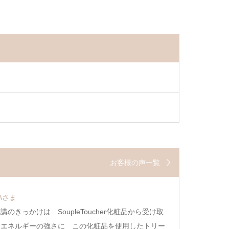
お客様の声一覧
．Aさま
のきっかけは SoupleToucher化粧品から受け取
ーエネルギーの強さに この化粧品を使用したトリー