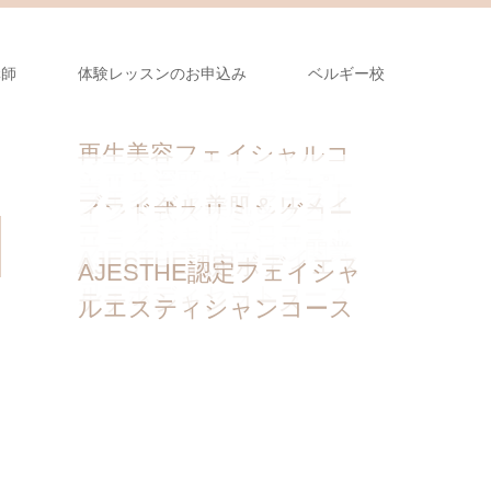
講師
体験レッスンのお申込み
ベルギー校
再生美容フェイシャルコ
シエル深頭αセラピーコ
ホリスティックセラピー
ース
フェイシャルファースト
M.BUCCAL FAT コース
フェイシャルファースト
腸動セラピーコース
ブライダル美肌＆リメイ
温香ヘッドスパコース
インド式スリミングコー
ース
フェイシャル講座
＋アーユルヴェーダ
フェイシャルプロフェッ
＋バリ式アロマ
フェイシャルファースト
キングボディコース
リラクゼーションサロン
ス
フェィシャルサロン開業
アーユルヴェーダコース
AJESTHE認定ファイシャ
バリ式アロマコース
AJESTHE認定ボディエス
ショナルコース
AJESTHE認定フェイシャ
コース
開業コース
コース
ル・ボディセットコース
テティシャンコース
ルエスティシャンコース